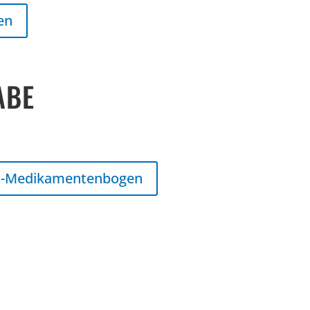
en
ABE
-Medikamentenbogen