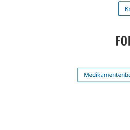
K
FO
Medikamentenb