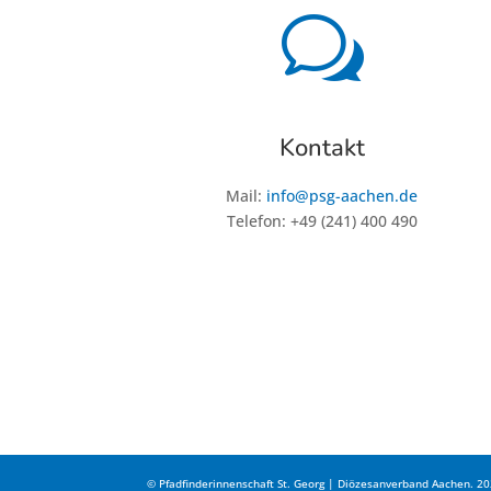
w
Kontakt
Mail:
info@psg-aachen.de
Telefon: +49 (241) 400 490
© Pfadfinderinnenschaft St. Georg | Diözesanverband Aachen. 2