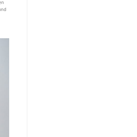
en
und